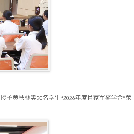
并授予黄秋林等
名学生“
年度肖家军奖学金”荣
20
2026