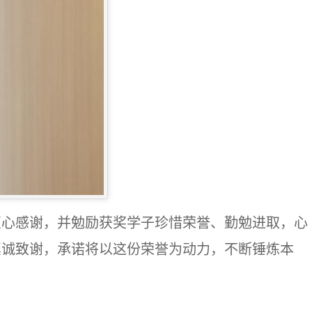
衷心感谢，并勉励获奖学子珍惜荣誉、勤勉进取，心
真诚致谢，承诺
将以
这份荣誉
为动力，
不断
锤炼本